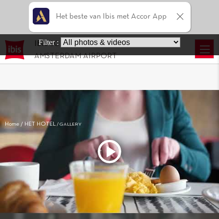
Het beste van Ibis met Accor App
Filter :
IBIS
SCHIPHOL
AMSTERDAM AIRPORT
Home
HET HOTEL
GALLERY