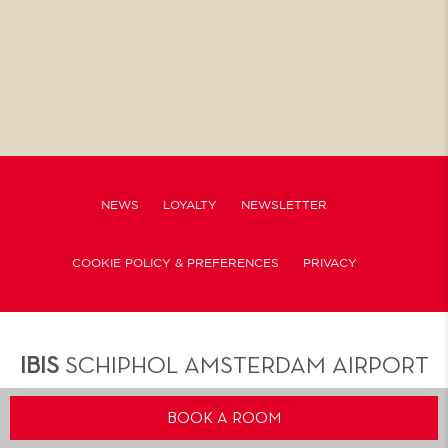
In De Buurt Van Het Hotel
IN DE BUURT VAN HET HOTEL
NEWS
LOYALTY
NEWSLETTER
COOKIE POLICY & PREFERENCES
PRIVACY
IBIS
SCHIPHOL AMSTERDAM AIRPORT
Schipholweg 181, 1171 PK Badhoevedorp , The Netherlands
BOOK A ROOM
Phone.
+31 20 502 5100