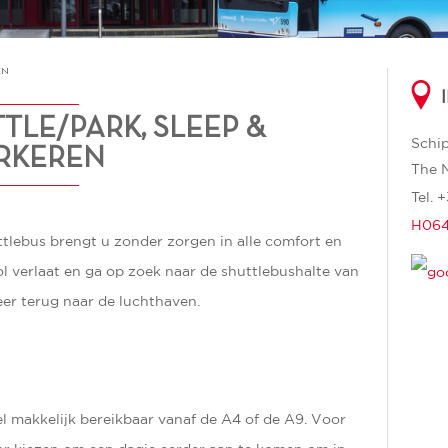
EN
LE/PARK, SLEEP &
Schip
ARKEREN
The 
Tel.
+
H064
uttlebus brengt u zonder zorgen in alle comfort en
ol verlaat en ga op zoek naar de shuttlebushalte van
er terug naar de luchthaven.
el makkelijk bereikbaar vanaf de A4 of de A9. Voor