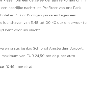
r kiezen om een dagje eerder aan te komen om in
een heerlijke nachtrust. Profiteer van ons Park,
hotel en 3, 7 of 15 dagen parkeren tegen een
 de luchthaven van 3:45 tot 00:40 uur om ervoor te
ijd bent voor uw vlucht.
eren gratis bij ibis Schiphol Amsterdam Airport.
n maximum van EUR 24,50 per dag, per auto.
r (€ 49,- per dag).