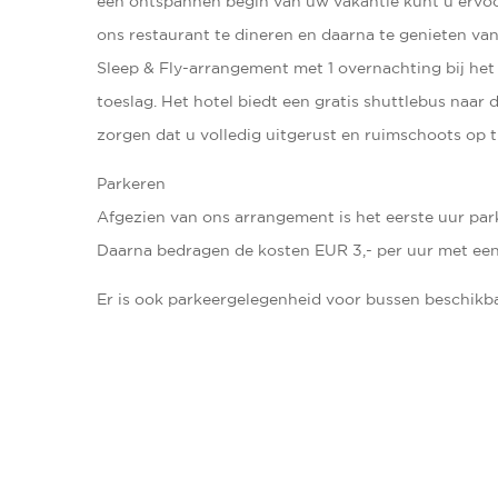
een ontspannen begin van uw vakantie kunt u ervoo
ons restaurant te dineren en daarna te genieten van 
Sleep & Fly-arrangement met 1 overnachting bij het 
toeslag. Het hotel biedt een gratis shuttlebus naar
zorgen dat u volledig uitgerust en ruimschoots op t
Parkeren
Afgezien van ons arrangement is het eerste uur park
Daarna bedragen de kosten EUR 3,- per uur met ee
Er is ook parkeergelegenheid voor bussen beschikbaa